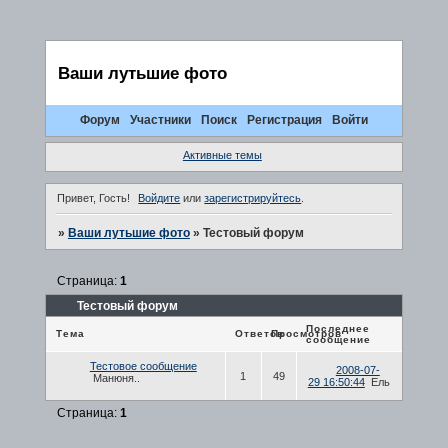
Ваши лутьшие фото
Форум
Участники
Поиск
Регистрация
Войти
Активные темы
Привет, Гость!
Войдите
или
зарегистрируйтесь
.
»
Ваши лутьшие фото
»
Тестовый форум
Страница:
1
Тестовый форум
Последнее
Тема
Ответов
Просмотров
сообщение
Тестовое сообщение
2008-07-
1
49
Манюня..
29 16:50:44
Ель
Страница:
1